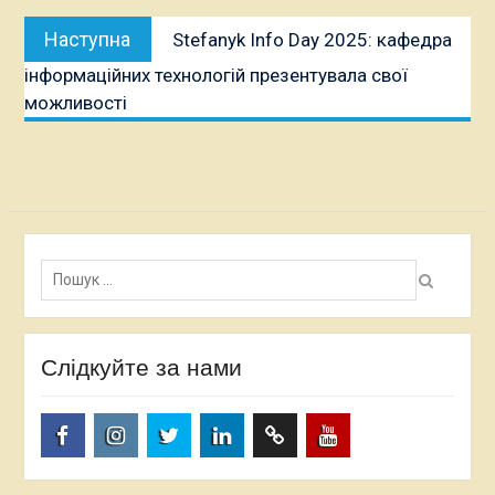
Наступна
Наступна
Stefanyk Info Day 2025: кафедра
публікація:
інформаційних технологій презентувала свої
можливості
Пошук:
Слідкуйте за нами
facebook.com
www.instagram.com
twitter.com
linkedin
researchgate.net
www.youtube.com