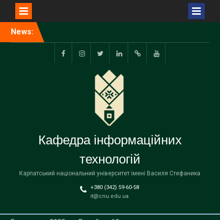
Перейти
News:
Відбувся захист
до
випускних
вмісту
кваліфікаційних робіт
facebook.com
www.instagram.com
twitter.com
linkedin
researchgate.net
www.youtube.com
Кафедра інформаційних
технологій
Карпатський національний університет імені Василя Стефаника
+380 (342) 59-60-58
it@cnu.edu.ua