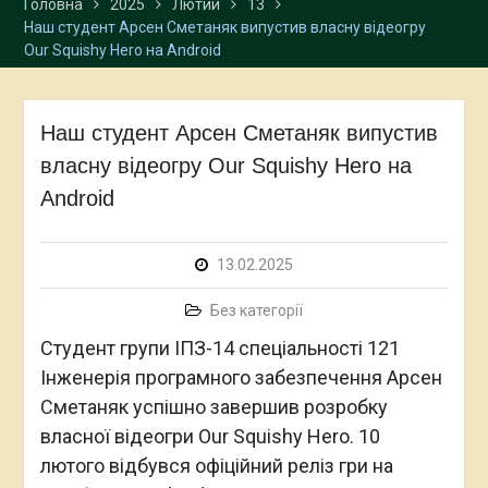
Головна
2025
Лютий
13
Наш студент Арсен Сметаняк випустив власну відеогру
Our Squishy Hero на Android
Наш студент Арсен Сметаняк випустив
власну відеогру Our Squishy Hero на
Android
13.02.2025
Без категорії
Студент групи ІПЗ-14 спеціальності 121
Інженерія програмного забезпечення Арсен
Сметаняк успішно завершив розробку
власної відеогри Our Squishy Hero. 10
лютого відбувся офіційний реліз гри на