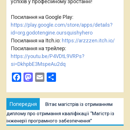
успіхів у професійному зростанні!
Посилання на Google Play:
https://play.google.com/store/apps/details?
id=org.godotengine.oursquishyhero
Посилання на Itch.io:
https://arzzzen.itch.io/
Посилання на трейлер:
https://youtu.be/P4VDtL9VRPs?
si=DkhpbE3MspeAu2dq
Facebook
Mastodon
Email
Поділитися
Навігація
Попередня
Попередня
Вітає магістрів із отриманням
записів
публікація:
диплому про отримання кваліфікації “Магістр із
інженерії програмного забезпечення”