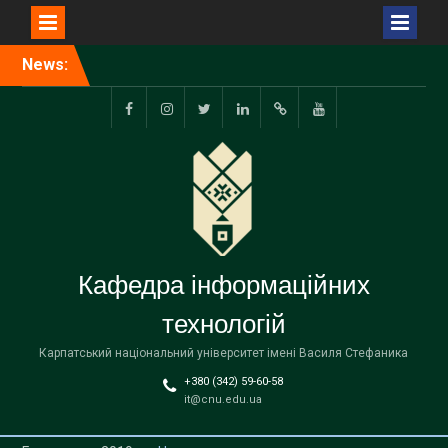
Перейти
News:
Відбувся захист
до
випускних
вмісту
кваліфікаційних робіт
facebook.com
www.instagram.com
twitter.com
linkedin
researchgate.net
www.youtube.com
Кафедра інформаційних
технологій
Карпатський національний університет імені Василя Стефаника
+380 (342) 59-60-58
it@cnu.edu.ua