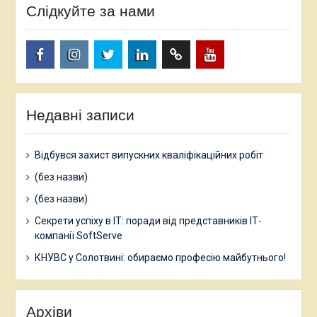
Слідкуйте за нами
facebook.com
www.instagram.com
twitter.com
linkedin
researchgate.net
www.youtube.com
Недавні записи
Відбувся захист випускних кваліфікаційних робіт
(без назви)
(без назви)
Секрети успіху в ІТ: поради від представників ІТ-
компанії SoftServe
КНУВС у Солотвині: обираємо професію майбутнього!
Архіви