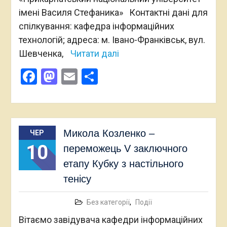
імені Василя Стефаника» Контактні дані для
спілкування: кафедра інформаційних
технологій; адреса: м. Івано-Франківськ, вул.
Шевченка,
Читати далі
Facebook
Mastodon
Email
Поділитися
Микола Козленко –
ЧЕР
10
переможець V заключного
етапу Кубку з настільного
тенісу
Без категорії
,
Події
Вітаємо завідувача кафедри інформаційних