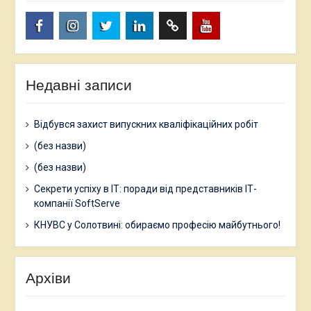
facebook.com
www.instagram.com
twitter.com
linkedin
researchgate.net
www.youtube.com
Недавні записи
Відбувся захист випускних кваліфікаційних робіт
(без назви)
(без назви)
Секрети успіху в ІТ: поради від представників ІТ-
компанії SoftServe
КНУВС у Солотвині: обираємо професію майбутнього!
Архіви