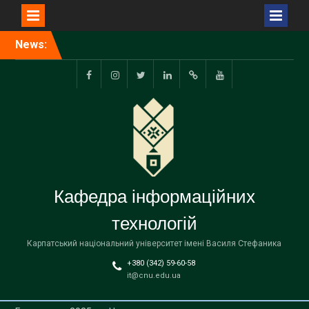
Перейти
News:
Відбувся захист
до
випускних
вмісту
кваліфікаційних робіт
facebook.com
www.instagram.com
twitter.com
linkedin
researchgate.net
www.youtube.com
Кафедра інформаційних
технологій
Карпатський національний університет імені Василя Стефаника
+380 (342) 59-60-58
it@cnu.edu.ua