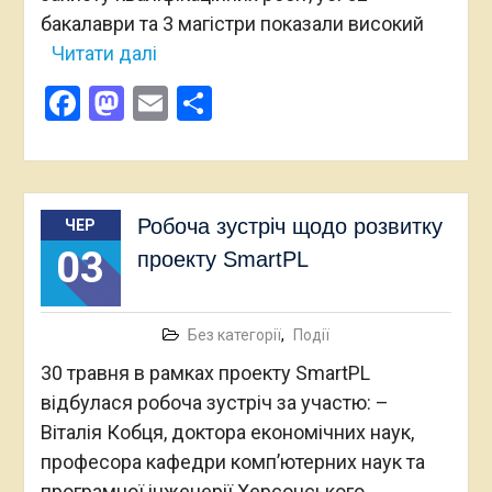
бакалаври та 3 магістри показали високий
Читати далі
Facebook
Mastodon
Email
Поділитися
Робоча зустріч щодо розвитку
ЧЕР
03
проекту SmartPL
Без категорії
,
Події
30 травня в рамках проекту SmartPL
відбулася робоча зустріч за участю: –
Віталія Кобця, доктора економічних наук,
професора кафедри комп’ютерних наук та
програмної інженерії Херсонського