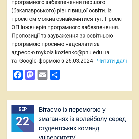
програмного забезпечення першого
(бакалаврського) рівня вищої освіти. Із
проєктом можна ознайомитися тут: Проєкт
ОП Інженерія програмного забезпечення.
Пропозиції та зауваження за освітньою
програмою просимо надсилати за
адресою mykola.kozlenko@pnu.edu.ua
та Google-формою з 26.03.2024
Читати далі
Facebook
Mastodon
Email
Поділитися
Вітаємо із перемогою у
БЕР
22
змаганнях із волейболу серед
студентських команд
університету!