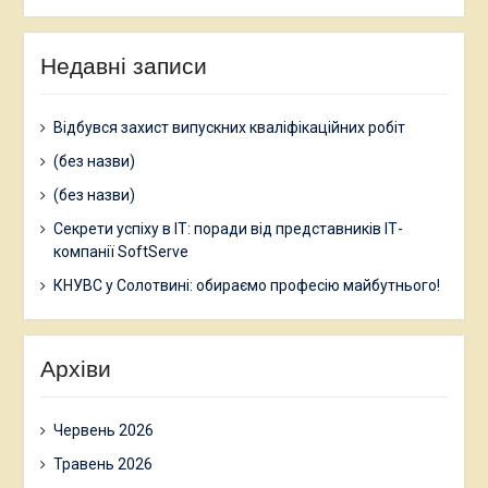
facebook.com
www.instagram.com
twitter.com
linkedin
researchgate.net
www.youtube.com
Недавні записи
Відбувся захист випускних кваліфікаційних робіт
(без назви)
(без назви)
Секрети успіху в ІТ: поради від представників ІТ-
компанії SoftServe
КНУВС у Солотвині: обираємо професію майбутнього!
Архіви
Червень 2026
Травень 2026