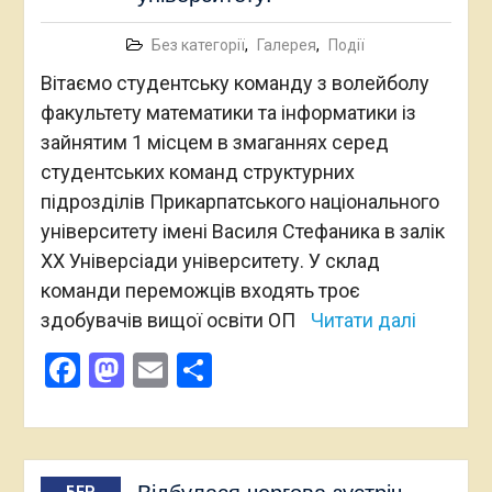
Без категорії
,
Галерея
,
Події
Вітаємо студентську команду з волейболу
факультету математики та інформатики із
зайнятим 1 місцем в змаганнях серед
студентських команд структурних
підрозділів Прикарпатського національного
університету імені Василя Стефаника в залік
ХХ Універсіади університету. У склад
команди переможців входять троє
здобувачів вищої освіти ОП
Читати далі
Facebook
Mastodon
Email
Поділитися