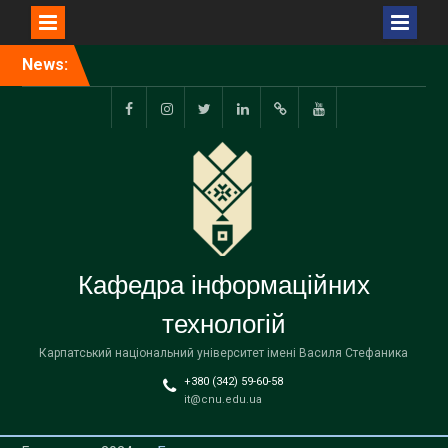
Перейти
News:
Відбувся захист
до
випускних
вмісту
кваліфікаційних робіт
facebook.com
www.instagram.com
twitter.com
linkedin
researchgate.net
www.youtube.com
Кафедра інформаційних
технологій
Карпатський національний університет імені Василя Стефаника
+380 (342) 59-60-58
it@cnu.edu.ua