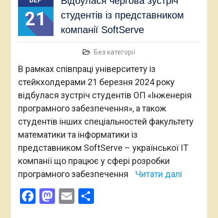
Відбулася чергова зустріч
БЕР
21
студентів із представником
компанії SoftServe
Без категорії
В рамках співпраці університету із
стейкхолдерами 21 березня 2024 року
відбулася зустріч студентів ОП «Інженерія
програмного забезпечення», а також
студентів інших спеціальностей факультету
математики та інформатики із
представником SoftServe – української ІТ
компанії що працює у сфері розробки
програмного забезпечення
Читати далі
Facebook
Mastodon
Email
Поділитися