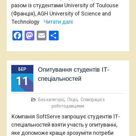
разом із студентами University of Toulouse
(Франція), AGH University of Science and
Technology
Читати далі
Facebook
Mastodon
Email
Поділитися
Опитування студентів ІТ-
БЕР
11
спеціальностей
Без категорії
,
Події
,
Співпраця з
роботодавцями
Компанія SoftServe запрошує студентів ІТ-
спеціальностей взяти участь у опитуванні,
яке допоможе краще зрозуміти потреби