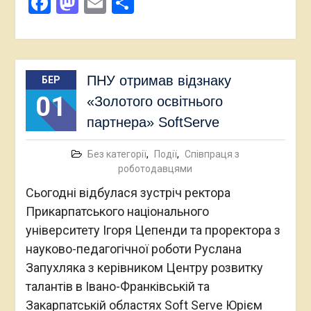
Facebook
Mastodon
Email
Поділитися
ПНУ отримав відзнаку
БЕР
01
«Золотого освітнього
партнера» SoftServe
Без категорії
,
Події
,
Співпраця з
роботодавцями
Сьогодні відбулася зустріч ректора
Прикарпатського національного
університету Ігоря Цепенди та проректора з
науково-педагогічної роботи Руслана
Запухляка з керівником Центру розвитку
талантів в Івано-Франківській та
Закарпатській областях Soft Serve Юрієм