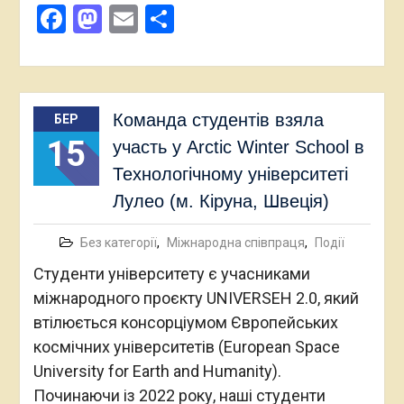
Facebook
Mastodon
Email
Поділитися
Команда студентів взяла
БЕР
15
участь у Arctic Winter School в
Технологічному університеті
Лулео (м. Кіруна, Швеція)
Без категорії
,
Міжнародна співпраця
,
Події
Студенти університету є учасниками
міжнародного проєкту UNIVERSEH 2.0, який
втілюється консорціумом Європейських
космічних університетів (European Space
University for Earth and Humanity).
Починаючи із 2022 року, наші студенти