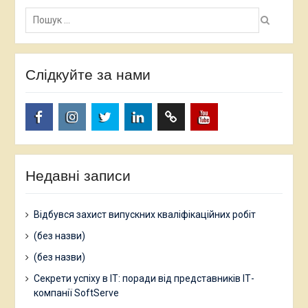
Пошук:
Слідкуйте за нами
facebook.com
www.instagram.com
twitter.com
linkedin
researchgate.net
www.youtube.com
Недавні записи
Відбувся захист випускних кваліфікаційних робіт
(без назви)
(без назви)
Секрети успіху в ІТ: поради від представників ІТ-
компанії SoftServe