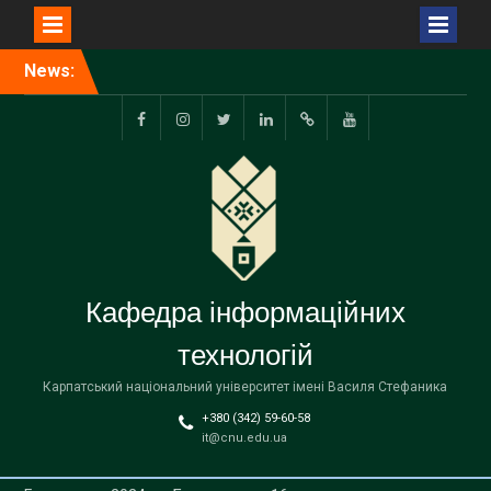
Перейти
News:
Відбувся захист
до
випускних
вмісту
кваліфікаційних робіт
facebook.com
www.instagram.com
twitter.com
linkedin
researchgate.net
www.youtube.com
Кафедра інформаційних
технологій
Карпатський національний університет імені Василя Стефаника
+380 (342) 59-60-58
it@cnu.edu.ua