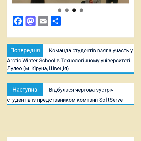
Facebook
Mastodon
Email
Поділитися
Навігація
Попередня
Попередня
Команда студентів взяла участь у
записів
публікація:
Arctic Winter School в Технологічному університеті
Лулео (м. Кіруна, Швеція)
Наступна
Наступна
Відбулася чергова зустріч
публікація:
студентів із представником компанії SoftServe