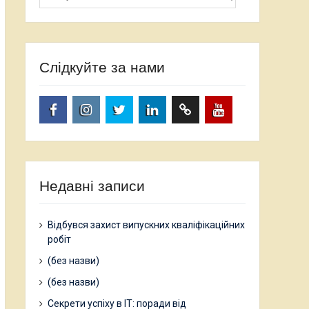
Слідкуйте за нами
facebook.com
www.instagram.com
twitter.com
linkedin
researchgate.net
www.youtube.com
Недавні записи
Відбувся захист випускних кваліфікаційних
робіт
(без назви)
(без назви)
Секрети успіху в ІТ: поради від