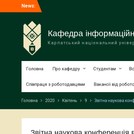
Перейти
News:
Відбувся захист випускних
до
кваліфікаційних робіт
вмісту
Кафедра інформаційн
Карпатський національний уніве
Головна
Про кафедру
Студентам
Вс
Співпраця з роботодавцями
Вакансії від робот
Головна
2020
Квітень
9
Звітна наукова конф
Звітна наукова конференція в