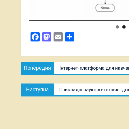
Facebook
Mastodon
Email
Поділитися
Навігація
Попередня
Попередня
Інтернет-платформа для навча
записів
публікація:
Наступна
Наступна
Прикладні науково-технічні д
публікація: