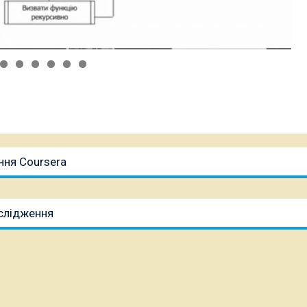
ння Coursera
ослідження