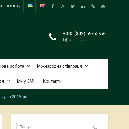
іверситету
facebook.com
www.instagram.com
twitter.com
linkedin
researchgate.net
www.youtube
+380 (342) 59-60-58
it@cnu.edu.ua
кова робота
Міжнародна співпраця
ея
Ми у ЗМІ
Контакти
ту за 2019 рік
Пошук: