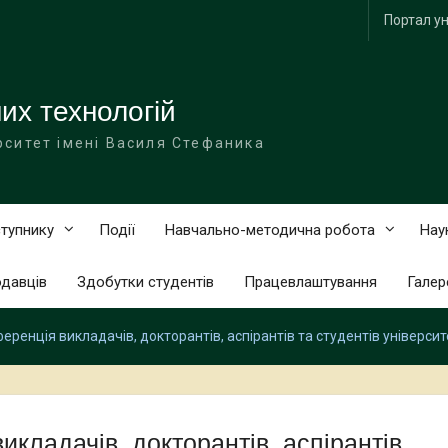
Портал ун
их технологій
рситет імені Василя Стефаника
тупнику
Події
Навчально-методична робота
Нау
одавців
Здобутки студентів
Працевлаштування
Галер
еренція викладачів, докторантів, аспірантів та студентів університе
икладачів, докторантів, аспірантів